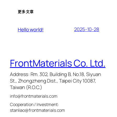
更多文章
2025-10-28
Hello world!
FrontMaterials Co. Ltd.
Address: Rm. 302, Building B, No.18, Siyuan
St., Zhongzheng Dist., Taipei City 10087,
Taiwan (R.O.C.)
info@frontmaterials.com
Cooperation / Investment:
stanliao@frontmaterials.com