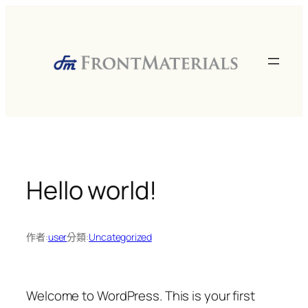
跳
至
主
要
內
容
Hello world!
作者:
user
分類:
Uncategorized
Welcome to WordPress. This is your first